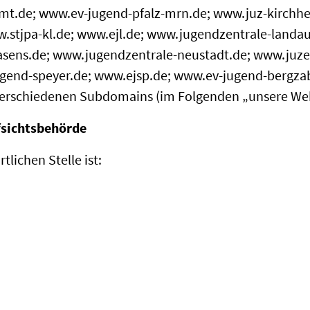
mt.de; www.ev-jugend-pfalz-mrn.de; www.juz-kirchh
w.stjpa-kl.de; www.ejl.de; www.jugendzentrale-land
sens.de; www.jugendzentrale-neustadt.de; www.juze
gend-speyer.de; www.ejsp.de; www.ev-jugend-bergza
verschiedenen Subdomains (im Folgenden „unsere Webs
fsichtsbehörde
lichen Stelle ist: